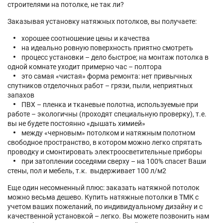
строителями на потолке, не так ли?
Заказывая установку натяжных потолков, вы получаете:
хорошее соотношение цены и качества
на идеально ровную поверхность приятно смотреть
процесс установки – дело быстрое; на монтаж потолка в
одной комнате уходит примерно час – полтора
это самая «чистая» форма ремонта: нет привычных
спутников отделочных работ – грязи, пыли, неприятных
запахов
ПВХ – пленка и тканевые полотна, используемые при
работе – экологичны (проходят специальную проверку), т.е.
вы не будете постоянно «дышать химией»
между «черновым» потолком и натяжным полотном
свободное пространство, в котором можно легко спрятать
проводку и смонтировать электроосветительные приборы
при затоплении соседями сверху – на 100% спасет Ваши
стены, пол и мебель, т.к. выдерживает 100 л/м2
Еще один несомненный плюс: заказать натяжной потолок
можно весьма дешево. Купить натяжные потолки в ТМК с
учетом ваших пожеланий, по индивидуальному дизайну и с
качественной установкой – легко. Вы можете позвонить нам