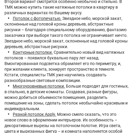
Второй вариант смотрится особенно необычно и стильно. В
ТМК можно купить такие натяжные потолки в квартиру в
различных вариантах по Вашему вкусу.
Потолок с фотопечатью.
Звездное небо, морской закат,
склоненные над головой кроны деревьев, абстрактные
рисунки – благодаря специальному оборудованию, фантазию
заказчика при выборе такого потолка не ограничивает ничто.
Звездное небо, морской закат, склоненные над головой кроны
деревьев, абстрактные рисунки.
Контурные потолки.
Сравнительно новый вид натяжных
потолков – появился буквально пару лет назад.
Вмонтированная подсветка обрамляет его по периметру, и,
при желании клиента, зонирует пространство в темноте.
Кстати, специалисты ТМК уже научились создавать
разнообразные световые композиции.
Многоуровневые потолки.
Больше подходят для гостиных,
в спальню, в детские комнаты. Создавая, разные фигуры,
можно добиться объемности помещения, разделить
помещение на зоны, сделать потолок необычайно красивым и
индивидуальным.
Резной потолок Apply.
Можно смело сказать, что это
новое слово в оформлении интерьеров. Их особенность –
декоративные вырезы на потолочном полотне. Игра света,
цвета и вырезанных фигур – и комната наполняется особой