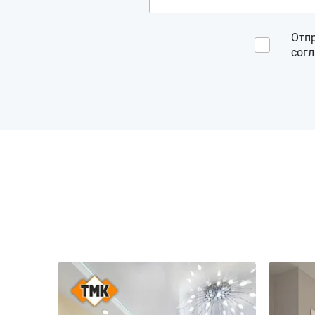
Отп
сог