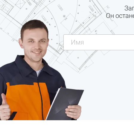
За
Он остан