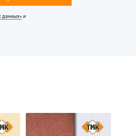
х данных»
и